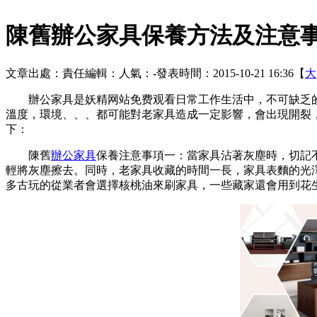
陳舊辦公家具保養方法及注意
文章出處：
責任編輯：
人氣：
-
發表時間：2015-10-21 16:36【
大
辦公家具是妖精网站免费观看日常工作生活中，不可缺乏
溫度，環境、、、都可能對老家具造成一定影響，會出現開裂
下：
陳舊
辦公家具
保養注意事項一：當家具沾著灰塵時，切記
輕將灰塵擦去。同時，老家具收藏的時間一長，家具
表麵的光
多古玩的從業者會選擇核桃油來刷家具，一些藏家還會用到花