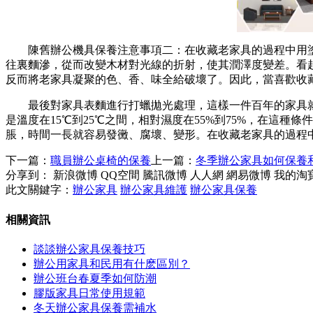
陳舊辦公機具保養注意事項二：在收藏老家具的過程中用
往裏麵滲，從而改變木材對光線的折射，使其潤澤度
變差。看
反而將老家具凝聚的色、香、味全給破壞了。
因此，當喜歡收
最後對家具表麵進行打蠟拋光處理，這樣一件百年的家具
是溫度在15℃到25℃之間，相對濕度在55%到75%，在
這種條件
脹，時間一長就容易發黴、腐壞、變形。在收藏老家具的過程
下一篇：
職員辦公桌椅的保養
上一篇：
冬季辦公家具如何保養
分享到：
新浪微博
QQ空間
騰訊微博
人人網
網易微博
我的淘
此文關鍵字：
辦公家具
辦公家具維護
辦公家具保養
相關資訊
談談辦公家具保養技巧
辦公用家具和民用有什麽區別？
辦公班台春夏季如何防潮
膠版家具日常使用規範
冬天辦公家具保養需補水