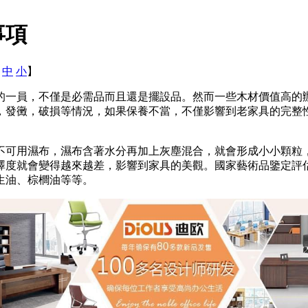
事項
中
小
】
的一員，不僅是必需品而且還是擺設品。然而一些木材價值高的
，發
黴，破損等情況，如果保養不當，不僅影響到老家具的完整
不可用濕布，濕布含著水分再加上灰塵混合，就會形成小小顆
粒
澤度就會變得越來越差，影響到家具的美觀。國家藝術品鑒定評
生油、棕櫚油等等。