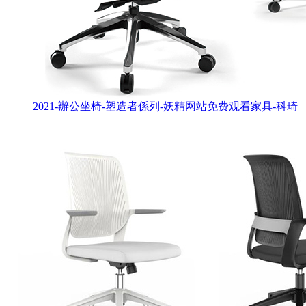
2021-辦公坐椅-塑造者係列-妖精网站免费观看家具-科琦