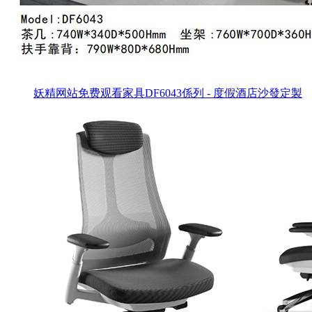
妖精网站免费观看家具DF6043係列 - 度假酒店沙發定製